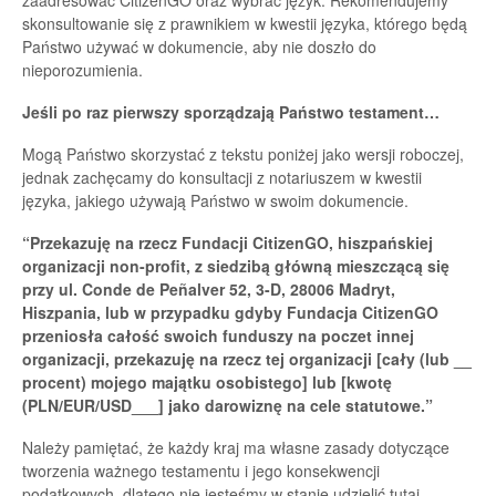
skonsultowanie się z prawnikiem w kwestii języka, którego będą
Państwo używać w dokumencie, aby nie doszło do
nieporozumienia.
Jeśli po raz pierwszy sporządzają Państwo testament…
Mogą Państwo skorzystać z tekstu poniżej jako wersji roboczej,
jednak zachęcamy do konsultacji z notariuszem w kwestii
języka, jakiego używają Państwo w swoim dokumencie.
“Przekazuję na rzecz Fundacji CitizenGO, hiszpańskiej
organizacji non-profit, z siedzibą główną mieszczącą się
przy ul. Conde de Peñalver 52, 3-D, 28006 Madryt,
Hiszpania, lub w przypadku gdyby Fundacja CitizenGO
przeniosła całość swoich funduszy na poczet innej
organizacji, przekazuję na rzecz tej organizacji [cały (lub __
procent) mojego majątku osobistego] lub [kwotę
(PLN/EUR/USD___] jako darowiznę na cele statutowe.”
Należy pamiętać, że każdy kraj ma własne zasady dotyczące
tworzenia ważnego testamentu i jego konsekwencji
podatkowych, dlatego nie jesteśmy w stanie udzielić tutaj