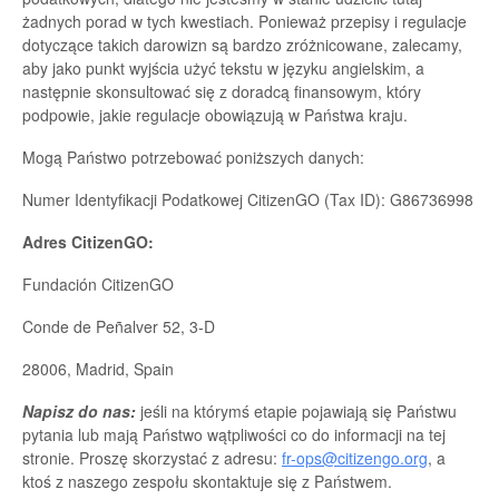
żadnych porad w tych kwestiach. Ponieważ przepisy i regulacje
dotyczące takich darowizn są bardzo zróżnicowane, zalecamy,
aby jako punkt wyjścia użyć tekstu w języku angielskim, a
następnie skonsultować się z doradcą finansowym, który
podpowie, jakie regulacje obowiązują w Państwa kraju.
Mogą Państwo potrzebować poniższych danych:
Numer Identyfikacji Podatkowej CitizenGO (Tax ID): G86736998
Adres CitizenGO:
Fundación CitizenGO
Conde de Peñalver 52, 3-D
28006, Madrid, Spain
Napisz do nas:
jeśli na którymś etapie pojawiają się Państwu
pytania lub mają Państwo wątpliwości co do informacji na tej
stronie. Proszę skorzystać z adresu:
fr-ops@citizengo.org
, a
ktoś z naszego zespołu skontaktuje się z Państwem.