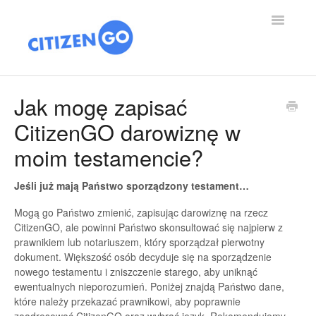
Toggle
Navigatio
POMOC: STRONA GŁÓWNA
Jak mogę zapisać
CitizenGO darowiznę w
ARTYKULY
moim testamencie?
O NAS
Jeśli już mają Państwo sporządzony testament…
ZWYCIESTWA
Mogą go Państwo zmienić, zapisując darowiznę na rzecz
CitizenGO, ale powinni Państwo skonsultować się najpierw z
WESPRZYJ NAS
prawnikiem lub notariuszem, który sporządzał pierwotny
dokument. Większość osób decyduje się na sporządzenie
nowego testamentu i zniszczenie starego, aby uniknąć
ewentualnych nieporozumień. Poniżej znajdą Państwo dane,
które należy przekazać prawnikowi, aby poprawnie
zaadresować CitizenGO oraz wybrać język. Rekomendujemy